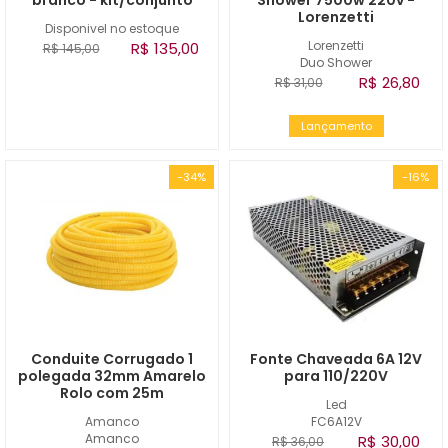
branco - kit/conjunto
Shower 7500w 220v -
Lorenzetti
Disponivel no estoque
Lorenzetti
R$ 135,00
R$ 145,00
Duo Shower
R$ 26,80
R$ 31,00
Lançamento
-34%
-16%
Conduite Corrugado 1
Fonte Chaveada 6A 12V
polegada 32mm Amarelo
para 110/220V
Rolo com 25m
Led
Amanco
FC6A12V
Amanco
R$ 30,00
R$ 36,00