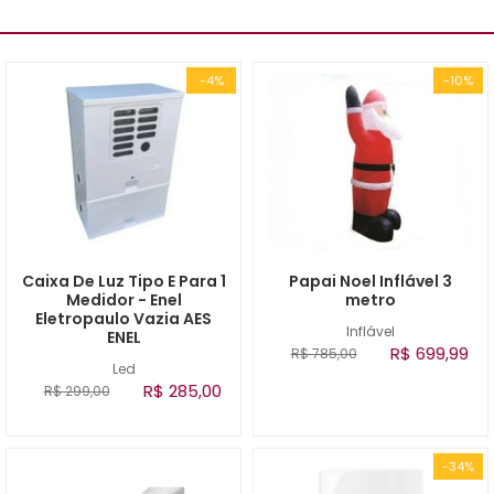
-4%
-10%
Caixa De Luz Tipo E Para 1
Papai Noel Inflável 3
Medidor - Enel
metro
Eletropaulo Vazia AES
Inflável
ENEL
R$ 699,99
R$ 785,00
Led
R$ 285,00
R$ 299,00
-34%