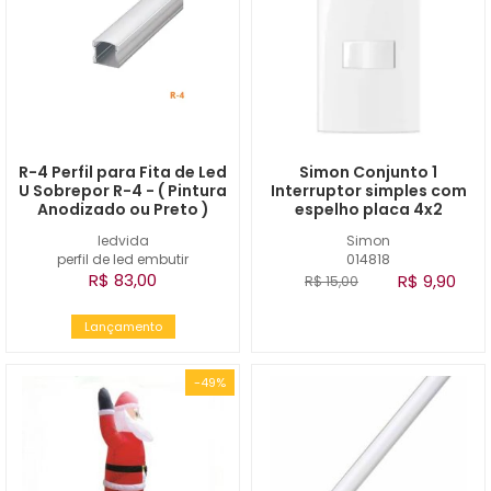
R-4 Perfil para Fita de Led
Simon Conjunto 1
U Sobrepor R-4 - ( Pintura
Interruptor simples com
Anodizado ou Preto )
espelho placa 4x2
ledvida
Simon
perfil de led embutir
014818
R$ 83,00
R$ 9,90
R$ 15,00
Lançamento
-49%