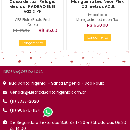
Caixa de Luz 1 Relogio
Mangueira Led Neon Flex
Medidor PADRAO ENEL
100 metros AZUL
vazia PP
importada
AES Eletro Paulo Enel
Mangueira led neon flex
Caixa
R$ 650,00
R$ 85,00
R$ 109,00
Lançamento
Lançamento
INFORMAÇÕES DA LOJA
Rua Santa Ifigenia, - Santa Efigenia - São Paulo
Vendas@EletricaSantaIfigenia.com.br
(11) 3333-2020
(11) 96676-1134
De Segunda à Sexta das 8:30 às 17:30 e Sábado das 08:30
às 14:00.