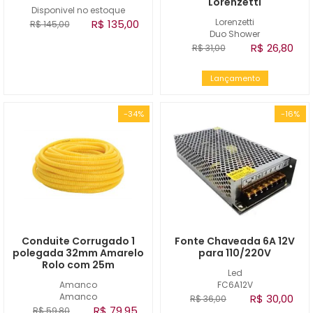
Lorenzetti
Disponivel no estoque
Lorenzetti
R$ 135,00
R$ 145,00
Duo Shower
R$ 26,80
R$ 31,00
Lançamento
-34%
-16%
Conduite Corrugado 1
Fonte Chaveada 6A 12V
polegada 32mm Amarelo
para 110/220V
Rolo com 25m
Led
Amanco
FC6A12V
Amanco
R$ 30,00
R$ 36,00
R$ 79,95
R$ 59,80