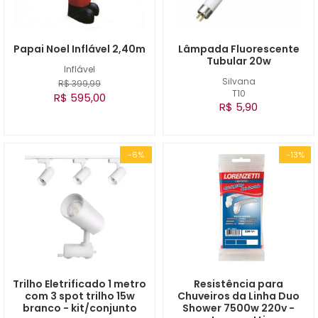
Papai Noel Inflável 2,40m
Lâmpada Fluorescente
Tubular 20w
Inflável
Silvana
R$ 399,99
T10
R$ 595,00
R$ 5,90
-6%
-13%
Trilho Eletrificado 1 metro
Resistência para
com 3 spot trilho 15w
Chuveiros da Linha Duo
branco - kit/conjunto
Shower 7500w 220v -