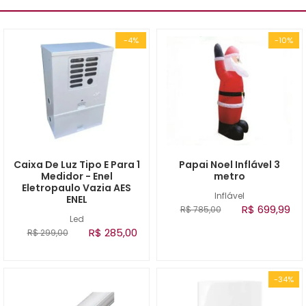
-4%
-10%
Caixa De Luz Tipo E Para 1
Papai Noel Inflável 3
Medidor - Enel
metro
Eletropaulo Vazia AES
Inflável
ENEL
R$ 699,99
R$ 785,00
Led
R$ 285,00
R$ 299,00
-34%