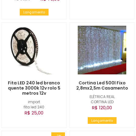
Lançamento
Fita LED 240 led branco
Cortina Led 500l Fixo
quente 3000k 12v rolo 5
2,8mx2,5m Casamento
metros 12v
ELÉTRICA REAL
import
CORTINA LED
fita led 240
R$ 120,00
R$ 25,00
Lançamento
-2%