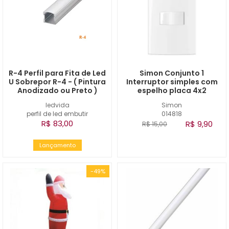
R-4 Perfil para Fita de Led
Simon Conjunto 1
U Sobrepor R-4 - ( Pintura
Interruptor simples com
Anodizado ou Preto )
espelho placa 4x2
ledvida
Simon
perfil de led embutir
014818
R$ 83,00
R$ 9,90
R$ 15,00
Lançamento
-49%