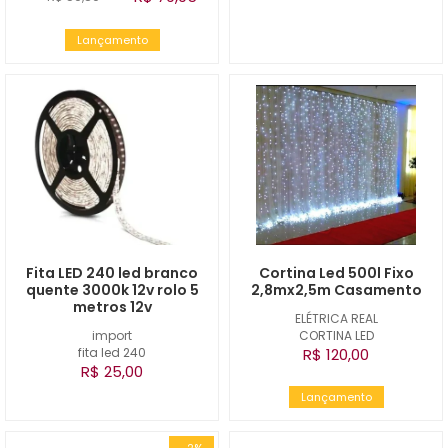
Lançamento
Fita LED 240 led branco
Cortina Led 500l Fixo
quente 3000k 12v rolo 5
2,8mx2,5m Casamento
metros 12v
ELÉTRICA REAL
import
CORTINA LED
fita led 240
R$ 120,00
R$ 25,00
Lançamento
-2%