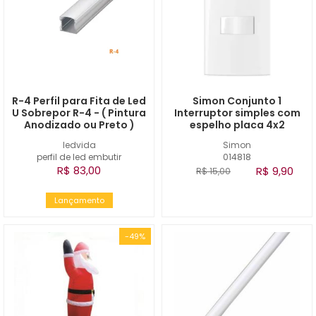
R-4 Perfil para Fita de Led
Simon Conjunto 1
U Sobrepor R-4 - ( Pintura
Interruptor simples com
Anodizado ou Preto )
espelho placa 4x2
ledvida
Simon
perfil de led embutir
014818
R$ 83,00
R$ 9,90
R$ 15,00
Lançamento
-49%