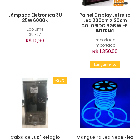
Lâmpada Eletronica 3U
Painel Display Letreiro
25W 6000K
Led 200cm X 20cm
COLORIDO RGB WI-FI
Ecolume
INTERNO
3U E27
R$ 10,90
Importado
Importado
R$ 1.350,00
Lançamento
-22%
Caixa de Luz 1 Relogio
Mangueira Led Neon Flex