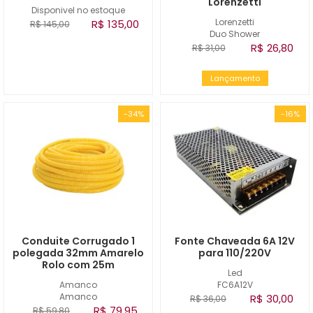
Lorenzetti
Disponivel no estoque
Lorenzetti
R$ 135,00
R$ 145,00
Duo Shower
R$ 26,80
R$ 31,00
Lançamento
-34%
-16%
Conduite Corrugado 1
Fonte Chaveada 6A 12V
polegada 32mm Amarelo
para 110/220V
Rolo com 25m
Led
Amanco
FC6A12V
Amanco
R$ 30,00
R$ 36,00
R$ 79,95
R$ 59,80