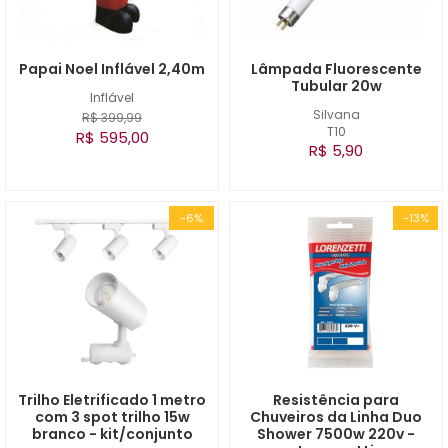
Papai Noel Inflável 2,40m
Lâmpada Fluorescente
Tubular 20w
Inflável
Silvana
R$ 399,99
T10
R$ 595,00
R$ 5,90
-6%
-13%
Trilho Eletrificado 1 metro
Resistência para
com 3 spot trilho 15w
Chuveiros da Linha Duo
branco - kit/conjunto
Shower 7500w 220v -