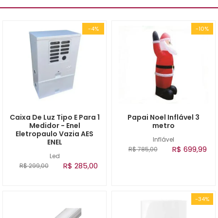
-4%
-10%
Caixa De Luz Tipo E Para 1
Papai Noel Inflável 3
Medidor - Enel
metro
Eletropaulo Vazia AES
Inflável
ENEL
R$ 699,99
R$ 785,00
Led
R$ 285,00
R$ 299,00
-34%