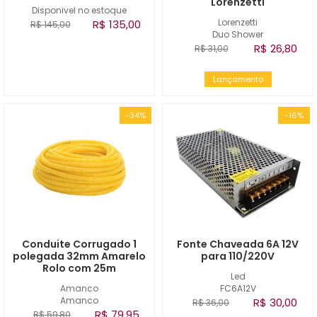
Lorenzetti
Disponivel no estoque
Lorenzetti
R$ 135,00
R$ 145,00
Duo Shower
R$ 26,80
R$ 31,00
Lançamento
-34%
-16%
Conduite Corrugado 1
Fonte Chaveada 6A 12V
polegada 32mm Amarelo
para 110/220V
Rolo com 25m
Led
Amanco
FC6A12V
Amanco
R$ 30,00
R$ 36,00
R$ 79,95
R$ 59,80