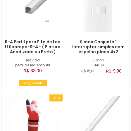
R-4 Perfil para Fita de Led
Simon Conjunto 1
U Sobrepor R-4 - ( Pintura
Interruptor simples com
Anodizado ou Preto )
espelho placa 4x2
ledvida
Simon
perfil de led embutir
014818
R$ 83,00
R$ 9,90
R$ 15,00
Lançamento
-49%