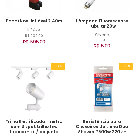
Papai Noel Inflável 2,40m
Lâmpada Fluorescente
Tubular 20w
Inflável
Silvana
R$ 399,99
T10
R$ 595,00
R$ 5,90
-6%
-13%
Trilho Eletrificado 1 metro
Resistência para
com 3 spot trilho 15w
Chuveiros da Linha Duo
branco - kit/conjunto
Shower 7500w 220v -