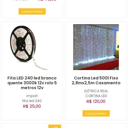
Lançamento
Fita LED 240 led branco
Cortina Led 500l Fixo
quente 3000k 12v rolo 5
2,8mx2,5m Casamento
metros 12v
ELÉTRICA REAL
import
CORTINA LED
fita led 240
R$ 120,00
R$ 25,00
Lançamento
-2%