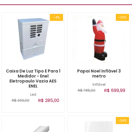
-4%
-10%
Caixa De Luz Tipo E Para 1
Papai Noel Inflável 3
Medidor - Enel
metro
Eletropaulo Vazia AES
Inflável
ENEL
R$ 699,99
R$ 785,00
Led
R$ 285,00
R$ 299,00
-34%