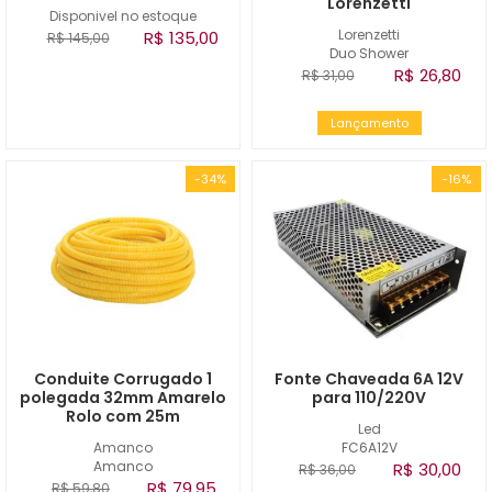
Lorenzetti
Disponivel no estoque
Lorenzetti
R$ 135,00
R$ 145,00
Duo Shower
R$ 26,80
R$ 31,00
Lançamento
-34%
-16%
Conduite Corrugado 1
Fonte Chaveada 6A 12V
polegada 32mm Amarelo
para 110/220V
Rolo com 25m
Led
Amanco
FC6A12V
Amanco
R$ 30,00
R$ 36,00
R$ 79,95
R$ 59,80