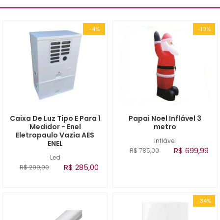
-4%
-10%
Caixa De Luz Tipo E Para 1
Papai Noel Inflável 3
Medidor - Enel
metro
Eletropaulo Vazia AES
Inflável
ENEL
R$ 699,99
R$ 785,00
Led
R$ 285,00
R$ 299,00
-34%