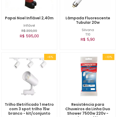
Papai Noel Inflável 2,40m
Lâmpada Fluorescente
Tubular 20w
Inflável
Silvana
R$ 399,99
T10
R$ 595,00
R$ 5,90
-6%
-13%
Trilho Eletrificado 1 metro
Resistência para
com 3 spot trilho 15w
Chuveiros da Linha Duo
branco - kit/conjunto
Shower 7500w 220v -