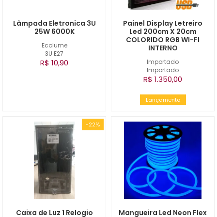
Lâmpada Eletronica 3U
Painel Display Letreiro
25W 6000K
Led 200cm X 20cm
COLORIDO RGB WI-FI
Ecolume
INTERNO
3U E27
R$ 10,90
Importado
Importado
R$ 1.350,00
Lançamento
-22%
Caixa de Luz 1 Relogio
Mangueira Led Neon Flex