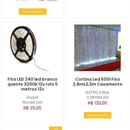
Lançamento
Fita LED 240 led branco
Cortina Led 500l Fixo
quente 3000k 12v rolo 5
2,8mx2,5m Casamento
metros 12v
ELÉTRICA REAL
import
CORTINA LED
fita led 240
R$ 120,00
R$ 25,00
Lançamento
-2%