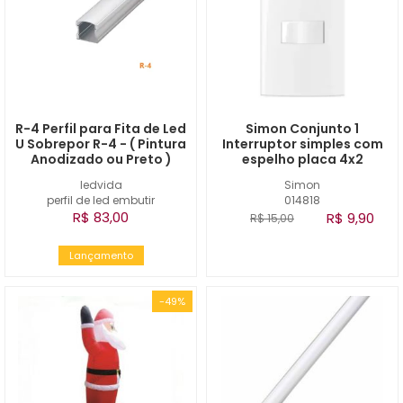
R-4 Perfil para Fita de Led
Simon Conjunto 1
U Sobrepor R-4 - ( Pintura
Interruptor simples com
Anodizado ou Preto )
espelho placa 4x2
ledvida
Simon
perfil de led embutir
014818
R$ 83,00
R$ 9,90
R$ 15,00
Lançamento
-49%