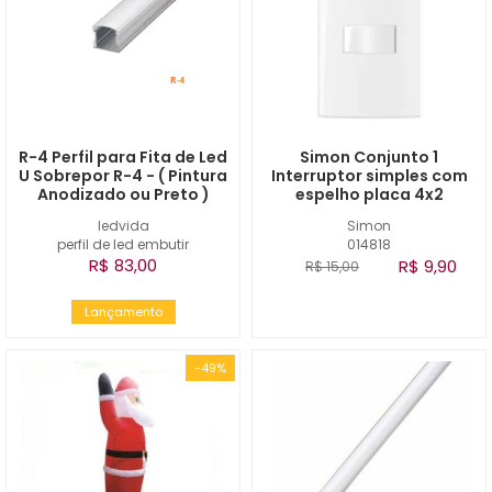
R-4 Perfil para Fita de Led
Simon Conjunto 1
U Sobrepor R-4 - ( Pintura
Interruptor simples com
Anodizado ou Preto )
espelho placa 4x2
ledvida
Simon
perfil de led embutir
014818
R$ 83,00
R$ 9,90
R$ 15,00
Lançamento
-49%