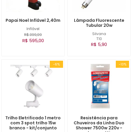
Papai Noel Inflável 2,40m
Lâmpada Fluorescente
Tubular 20w
Inflável
Silvana
R$ 399,99
T10
R$ 595,00
R$ 5,90
-6%
-13%
Trilho Eletrificado 1 metro
Resistência para
com 3 spot trilho 15w
Chuveiros da Linha Duo
branco - kit/conjunto
Shower 7500w 220v -