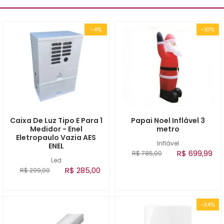
-4%
-10%
Caixa De Luz Tipo E Para 1
Papai Noel Inflável 3
Medidor - Enel
metro
Eletropaulo Vazia AES
Inflável
ENEL
R$ 699,99
R$ 785,00
Led
R$ 285,00
R$ 299,00
-34%