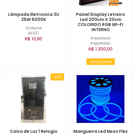
Lâmpada Eletronica 3U
Painel Display Letreiro
25W 6000K
Led 200cm X 20cm
COLORIDO RGB WI-FI
Ecolume
INTERNO
3U E27
R$ 10,90
Importado
Importado
R$ 1.350,00
Lançamento
-22%
Caixa de Luz 1 Relogio
Mangueira Led Neon Flex