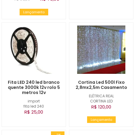
Lançamento
Fita LED 240 led branco
Cortina Led 500l Fixo
quente 3000k 12v rolo 5
2,8mx2,5m Casamento
metros 12v
ELÉTRICA REAL
import
CORTINA LED
fita led 240
R$ 120,00
R$ 25,00
Lançamento
-2%