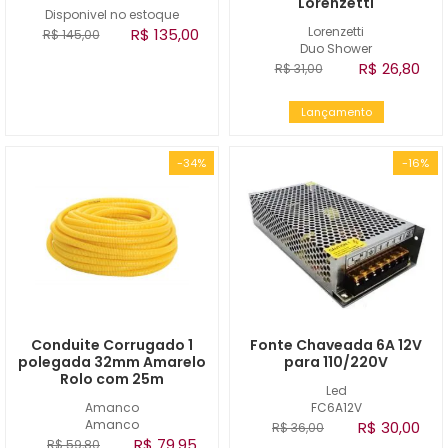
Lorenzetti
Disponivel no estoque
Lorenzetti
R$ 135,00
R$ 145,00
Duo Shower
R$ 26,80
R$ 31,00
Lançamento
-34%
-16%
Conduite Corrugado 1
Fonte Chaveada 6A 12V
polegada 32mm Amarelo
para 110/220V
Rolo com 25m
Led
Amanco
FC6A12V
Amanco
R$ 30,00
R$ 36,00
R$ 79,95
R$ 59,80